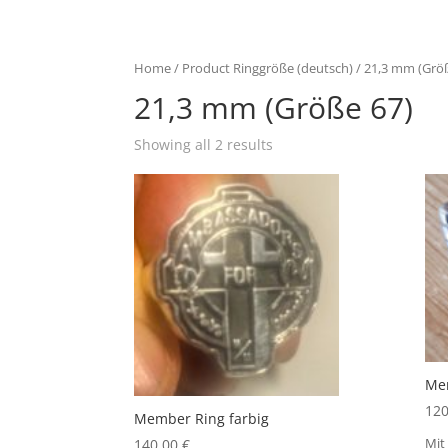
Home
/ Product Ringgröße (deutsch) / 21,3 mm (Grö
21,3 mm (Größe 67)
Showing all 2 results
Me
12
Member Ring farbig
140,00
€
Mit