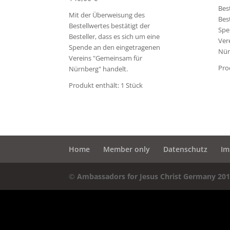
Bes
Mit der Überweisung des
Best
Bestellwertes bestätigt der
Spe
Besteller, dass es sich um eine
Ver
Spende an den eingetragenen
Nür
Vereins "Gemeinsam für
Pro
Nürnberg" handelt.
Produkt enthält: 1
Stück
Home
Member only
Datenschutz
Im
©
Ambassadors for Jesus Christ Germany 201