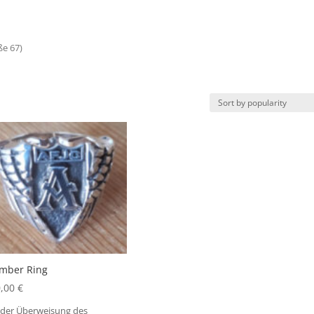
ße 67)
mber Ring
0,00
€
 der Überweisung des