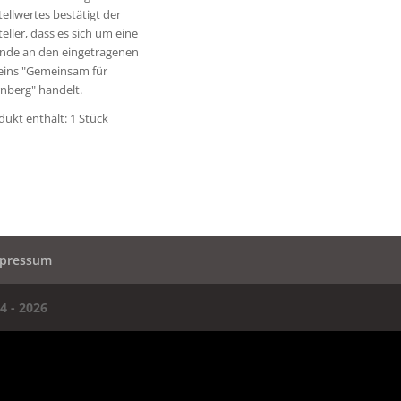
tellwertes bestätigt der
eller, dass es sich um eine
nde an den eingetragenen
eins "Gemeinsam für
nberg" handelt.
dukt enthält: 1
Stück
pressum
4 - 2026